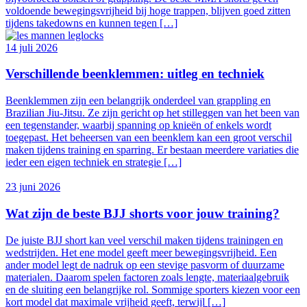
voldoende bewegingsvrijheid bij hoge trappen, blijven goed zitten
tijdens takedowns en kunnen tegen […]
14 juli 2026
Verschillende beenklemmen: uitleg en techniek
Beenklemmen zijn een belangrijk onderdeel van grappling en
Brazilian Jiu-Jitsu. Ze zijn gericht op het stilleggen van het been van
een tegenstander, waarbij spanning op knieën of enkels wordt
toegepast. Het beheersen van een beenklem kan een groot verschil
maken tijdens training en sparring. Er bestaan meerdere variaties die
ieder een eigen techniek en strategie […]
23 juni 2026
Wat zijn de beste BJJ shorts voor jouw training?
De juiste BJJ short kan veel verschil maken tijdens trainingen en
wedstrijden. Het ene model geeft meer bewegingsvrijheid. Een
ander model legt de nadruk op een stevige pasvorm of duurzame
materialen. Daarom spelen factoren zoals lengte, materiaalgebruik
en de sluiting een belangrijke rol. Sommige sporters kiezen voor een
kort model dat maximale vrijheid geeft, terwijl […]