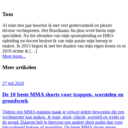
Tum
Al ruim tien jaar beoefen ik met veel gedrevenheid en plezier
diverse vechtsporten. Het Braziliaans Jiu-jitsu werd hierin mijn
specialiteit. Na het afronden van mijn sportopleiding en HBO-
opleiding tot docent besloot ik van mijn passie mijn beroep te
maken. In 2015 begon ik met het draaien van mijn eigen lessen en in
2019 richtte ik […]
Meer lezen...
Meer artikelen
27 juli 2026
De 10 beste MMA shorts voor trappen, worstelen en
grondwerk
Tijdens een MMA-training maak je vrijwel iedere beweging die een
vechtsporter kan maken. Je trapt, stoot, clincht, worstelt en werkt op
de grond. Daarom heb je hiervoor een andere short nodig dan voor
bijvoorbeeld boksen of grappling. De beste MMA shorts geven