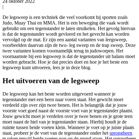
24 oktober 2022
|
De legsweep is een techniek die veel voorkomt bij sporten zoals
Judo, Muay Thai en MMA. Het is een beweging die vaak wordt
gebruikt om een tegenstander te laten struikelen. Het gevolg hiervan
is dat de tegenstander wordt gevloerd en het gevecht kan worden
vervolgd op de mat. Er zijn een aantal varianten van leegsweep,
voorbeelden daarvan zijn de two- leg sweep en de trap sweep. Deze
twee varianten komen voornamelijk terug in judoworpen. Het
voornaamste bij een legsweep is dat de tegenstander uit balans moet
worden gebracht. Hoe je dat precies doet en hoe je het beste een
legsweep kunt uitvoeren, lees je in deze blog.
Het uitvoeren van de legsweep
De legsweep kan het beste worden uitgevoerd wanneer je
tegenstander met een been naar voren staat. Het gewicht moet
verdeeld zijn over zijn twee benen. Het is belangrijk dat je jouw
voorste voet goed naast de voorste voet van je tegenstander plaatst.
Jouw gewicht moet je verdelen over je twee benen en je grote teen
moet naast de hiel van je tegenstander staan. Hierbij houdt je de
ruimte tussen beide voeten klein. Wanneer je voet op je juiste plaats
staat, probeer je de voet van de tegenstander onder het
sprongbeen
te raken terwijl beide voeten nog op de grond staan. Het sprongbeen