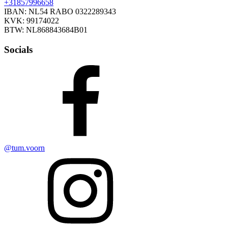
+31857996658
IBAN: NL54 RABO 0322289343
KVK: 99174022
BTW: NL868843684B01
Socials
@tum.voorn