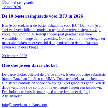
12 mei 2026
De 10 beste rashguards voor BJJ in 2026
Ben je op zoek naar de beste rashguards voor BJJ? Dan kom je al
snel veel verschillende modellen tegen. Sommige rashguards zijn
vooral fijn voor no gi, terwijl andere juist geschikt zijn voor
wedstrijden of lange trainingssessies. Ook pasvorm, mouwlengte en
materiaal maken meer verschil dan je misschien denkt. Daarom
zetten we in deze blog […]
20 februari 2026
Hoe doe je een darce choke?
De darce choke, oftewel de d’arce choke, is een populaire submissie
binnen Brazilian Jiu Jitsu en MMA. Deze techniek staat bekend om
zijn sterke controle en snelle afwerking. Veel grapplers gebruiken de
darce vanuit de side control of na een sprawl tegen een takedown.
De choke is technisch, maar goed aan te leren met de […]
Alle artikelen
info@energia-martialarts.com