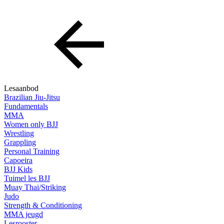
Lesaanbod
Brazilian Jiu-Jitsu
Fundamentals
MMA
Women only BJJ
Wrestling
Grappling
Personal Training
Capoeira
BJJ Kids
Tuimel les BJJ
Muay Thai/Striking
Judo
Strength & Conditioning
MMA jeugd
Lesrooster