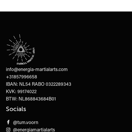
info@energia-martialarts.com
+31857996658
IBAN: NL54 RABO 0322289343
KVK: 99174022
BTW: NL868843684B01
Socials
@tum.voorn
@energiamartialarts